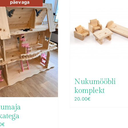
päevaga
Nukumööbli
komplekt
20.00
€
umaja
ikatega
0
€