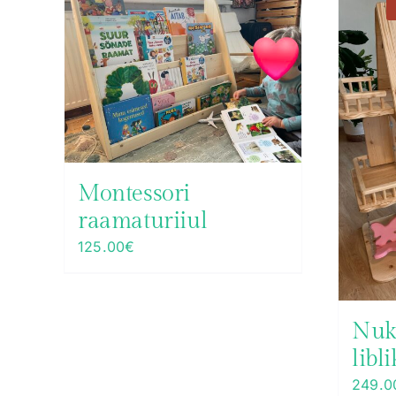
Montessori
raamaturiiul
125.00
€
Nuk
libl
249.0