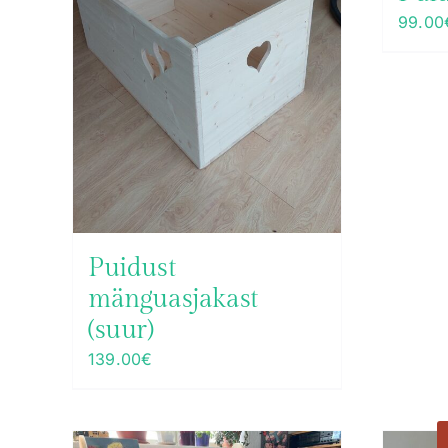
99.00
Puidust
mänguasjakast
(suur)
139.00
€