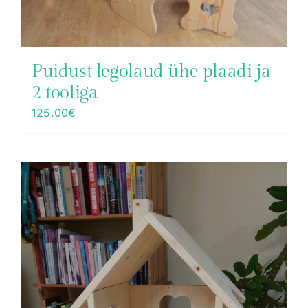
Puidust legolaud ühe plaadi ja
2 tooliga
125.00
€