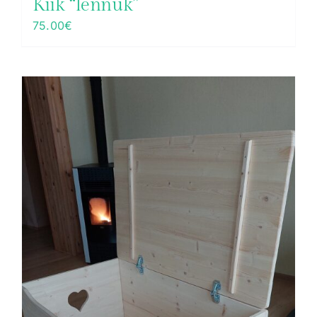
Kiik “lennuk”
75.00
€