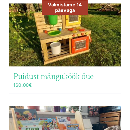
Valmistame 14
päevaga
Puidust mänguköök õue
160.00
€