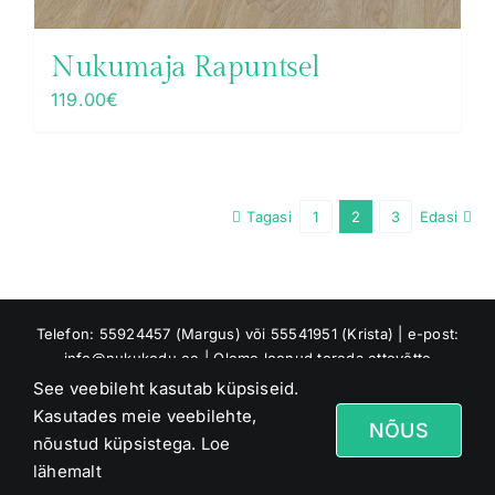
Nukumaja Rapuntsel
119.00
€
Tagasi
1
2
3
Edasi
Telefon: 55924457 (Margus) või 55541951 (Krista) | e-post:
info@nukukodu.ee | Oleme loonud toreda ettevõtte
Riverland OÜ, mis tuleb meie perekonna nimest Jõesaar :)
See veebileht kasutab küpsiseid.
Asume Raaduvere külas, Jõgeva vallas
Kasutades meie veebilehte,
NÕUS
nõustud küpsistega.
Loe
Facebook
Instagram
lähemalt