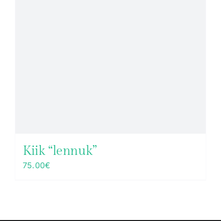
Kiik “lennuk”
75.00
€