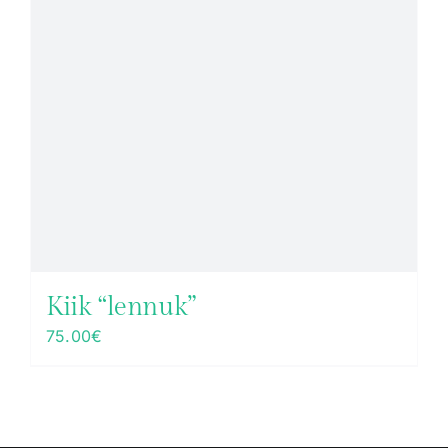
Kiik “lennuk”
75.00
€