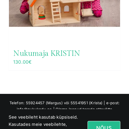
Nukumaja KRISTIN
130.00
€
Telefon: 55924457 (Margus) või 55541951 (Krista) | e-post:
info@nukukodu.ee | Oleme loonud toreda ettevõtte
Riverland OÜ, mis tuleb meie perekonna nimest Jõesaar :)
See veebileht kasutab küpsiseid.
Asume Raaduvere külas, Jõgeva vallas
Kasutades meie veebilehte,
NÕUS