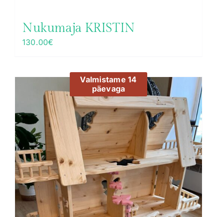
Nukumaja KRISTIN
130.00
€
Valmistame 14
päevaga