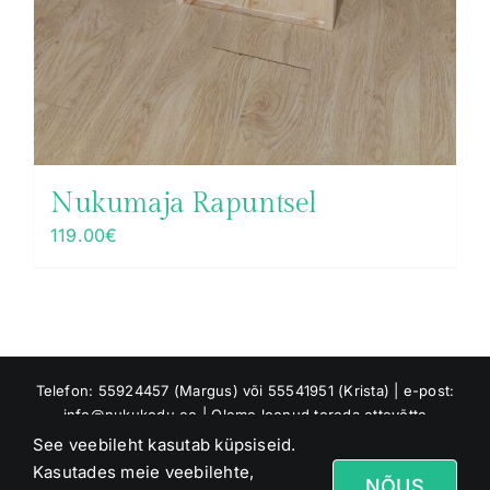
Nukumaja Rapuntsel
119.00
€
Telefon: 55924457 (Margus) või 55541951 (Krista) | e-post:
info@nukukodu.ee | Oleme loonud toreda ettevõtte
Riverland OÜ, mis tuleb meie perekonna nimest Jõesaar :)
See veebileht kasutab küpsiseid.
Asume Raaduvere külas, Jõgeva vallas
Kasutades meie veebilehte,
NÕUS