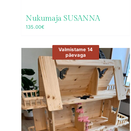
Nukumaja SUSANNA
135.00
€
Valmistame 14
päevaga