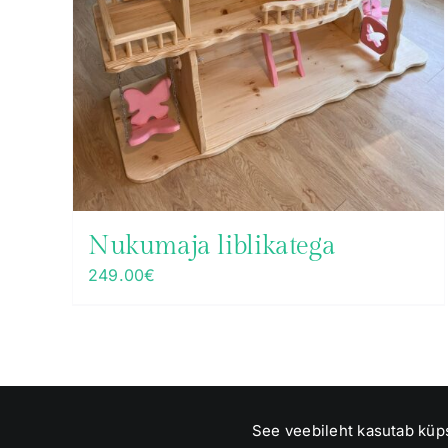
Nukumaja liblikatega
249.00
€
Telefon: 55924457 (Margus) või 55541951 (Krista) | e-po
See veebileht kasutab küp
Riverland OÜ, mis tuleb meie perekonna nimest Jõesaar :