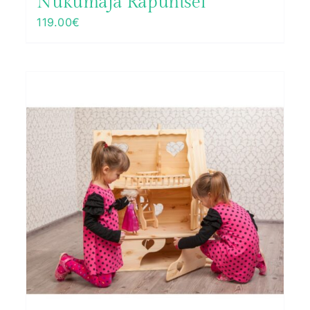
Nukumaja Rapuntsel
119.00
€