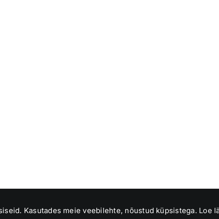
st: info@nukukodu.ee | Oleme loonud toreda ettevõtte
siseid. Kasutades meie veebilehte, nõustud küpsistega.
Loe l
) Asume Raaduvere külas, Jõgeva vallas