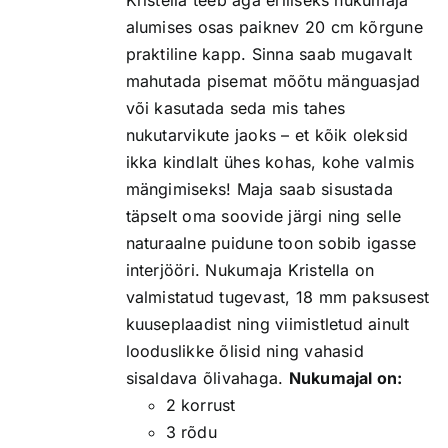
Kristella teeb aga eriliseks nukumaja
alumises osas paiknev 20 cm kõrgune
praktiline kapp. Sinna saab mugavalt
mahutada pisemat mõõtu mänguasjad
või kasutada seda mis tahes
nukutarvikute jaoks – et kõik oleksid
ikka kindlalt ühes kohas, kohe valmis
mängimiseks! Maja saab sisustada
täpselt oma soovide järgi ning selle
naturaalne puidune toon sobib igasse
interjööri. Nukumaja Kristella on
valmistatud tugevast, 18 mm paksusest
kuuseplaadist ning viimistletud ainult
looduslikke õlisid ning vahasid
sisaldava õlivahaga.
Nukumajal on:
2 korrust
3 rõdu