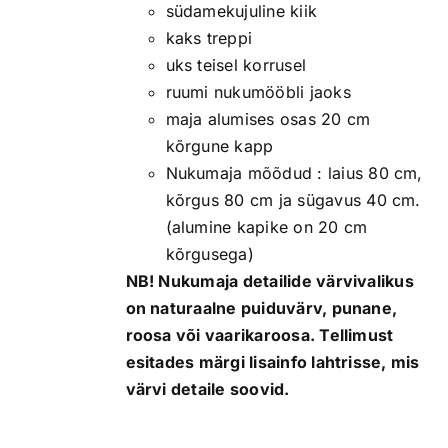
südamekujuline kiik
kaks treppi
uks teisel korrusel
ruumi nukumööbli jaoks
maja alumises osas 20 cm
kõrgune kapp
Nukumaja mõõdud : laius 80 cm,
kõrgus 80 cm ja sügavus 40 cm.
(alumine kapike on 20 cm
kõrgusega)
NB! Nukumaja detailide värvivalikus
on naturaalne puiduvärv, punane,
roosa või vaarikaroosa. Tellimust
esitades märgi lisainfo lahtrisse, mis
värvi detaile soovid.