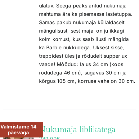
ulatuv. Seega peaks antud nukumaja
mahtuma ära ka pisemasse lastetuppa.
Samas pakub nukumaja küllaldaselt
mängulisust, sest majal on ju ikkagi
kolm korrust, kus saab ilusti mängida
ka Barbie nukkudega. Uksest sisse,
treppidest üles ja rõdudelt supperlux
vaade! Mõõdud: laius 34 cm (koos
rõdudega 46 cm), sügavus 30 cm ja
kõrgus 105 cm, korruse vahe on 30 cm.
Valmistame 14
Nukumaja liblikatega
päevaga
249.00
€