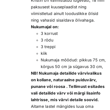
Kristin on valmistatud tugevast, 18 mm
paksusest kuuseplaadist ning
viimistletud ainult looduslikke õlisid
ning vahasid sisaldava õlivahaga.
Nukumajal on:
3 korrust
3 rõdu
3 treppi
kiik
Nukumaja mõõdud: pikkus 75 cm,
kõrgus 50 cm ja sügavus 30 cm,
NB! Nukumaja detailide värvivalikus
on
kollane,
naturaalne puiduvärv
,
punane või
roosa
. Tellimust esitades
vali detailide värv või märgi lisainfo
lahtrisse, mis värvi detaile soovid.
Aitame lastel mängides luua oma