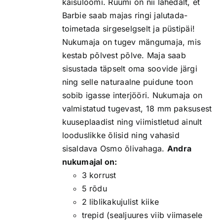
kaisuloomi. Ruumi on nii lahedalt, et
Barbie saab majas ringi jalutada-
toimetada sirgeselgselt ja püstipäi!
Nukumaja on tugev mängumaja, mis
kestab põlvest põlve. Maja saab
sisustada täpselt oma soovide järgi
ning selle naturaalne puidune toon
sobib igasse interjööri. Nukumaja on
valmistatud tugevast, 18 mm paksusest
kuuseplaadist ning viimistletud ainult
looduslikke õlisid ning vahasid
sisaldava Osmo õlivahaga.
Andra
nukumajal on:
3 korrust
5 rõdu
2 liblikakujulist kiike
trepid (sealjuures viib viimasele