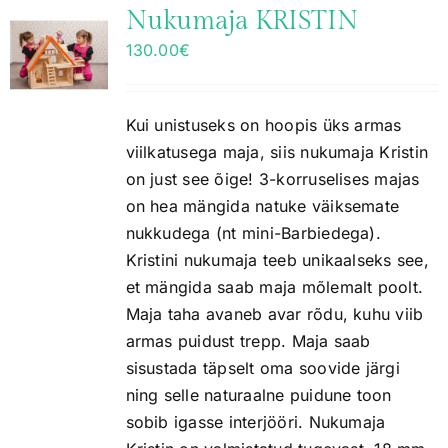
Nukumaja KRISTIN
130.00
€
Kui unistuseks on hoopis üks armas
viilkatusega maja, siis nukumaja Kristin
on just see õige! 3-korruselises majas
on hea mängida natuke väiksemate
nukkudega (nt mini-Barbiedega).
Kristini nukumaja teeb unikaalseks see,
et mängida saab maja mõlemalt poolt.
Maja taha avaneb avar rõdu, kuhu viib
armas puidust trepp. Maja saab
sisustada täpselt oma soovide järgi
ning selle naturaalne puidune toon
sobib igasse interjööri. Nukumaja