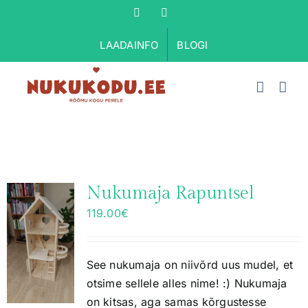
Skip
Facebook
Instagram
to
LAADAINFO
BLOGI
content
Nukumaja Rapuntsel
119.00
€
See nukumaja on niivõrd uus mudel, et
otsime sellele alles nime! :) Nukumaja
on kitsas, aga samas kõrgustesse