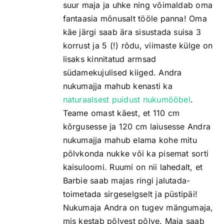
suur maja ja uhke ning võimaldab oma
fantaasia mõnusalt tööle panna! Oma
käe järgi saab ära sisustada suisa 3
korrust ja 5 (!) rõdu, viimaste külge on
lisaks kinnitatud armsad
südamekujulised kiiged. Andra
nukumajja mahub kenasti ka
naturaalsest puidust nukumööbel
.
Teame omast käest, et 110 cm
kõrgusesse ja 120 cm laiusesse Andra
nukumajja mahub elama kohe mitu
põlvkonda nukke või ka pisemat sorti
kaisuloomi. Ruumi on nii lahedalt, et
Barbie saab majas ringi jalutada-
toimetada sirgeselgselt ja püstipäi!
Nukumaja Andra on tugev mängumaja,
mis kestab põlvest põlve. Maja saab