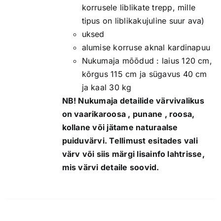
korrusele liblikate trepp, mille
tipus on liblikakujuline suur ava)
uksed
alumise korruse aknal kardinapuu
Nukumaja mõõdud : laius 120 cm,
kõrgus 115 cm ja sügavus 40 cm
ja kaal 30 kg
NB! Nukumaja detailide värvivalikus
on vaarikaroosa , punane , roosa,
kollane või jätame naturaalse
puiduvärvi. Tellimust esitades vali
värv või siis märgi lisainfo lahtrisse,
mis värvi detaile soovid.