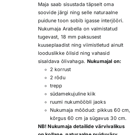
Maja saab sisustada täpselt oma
soovide järgi ning selle naturaalne
puidune toon sobib igasse interjööri.
Nukumaja Arabella on valmistatud
tugevast, 18 mm paksusest
kuuseplaadist ning viimistletud ainult
looduslikke õlisid ning vahasid
sisaldava õlivahaga.
Nukumajal on:
2 korrust
2 rõdu
trepp
südamekujuline kiik
ruumi nukumööbli jaoks
Nukumaja mõõdud: pikkus 60 cm,
kõrgus 60 cm ja sügavus 30 cm.
NB! Nukumaja detailide värvivalikus
on kollane, naturaalne puiduvärv,