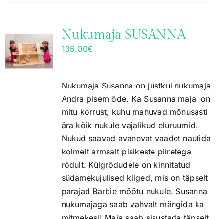
Nukumaja SUSANNA
135.00
€
Nukumaja Susanna on justkui nukumaja
Andra pisem õde. Ka Susanna majal on
mitu korrust, kuhu mahuvad mõnusasti
ära kõik nukule vajalikud eluruumid.
Nukud saavad avanevat vaadet nautida
kolmelt armsalt pisikeste piiretega
rõdult. Külgrõdudele on kinnitatud
südamekujulised kiiged, mis on täpselt
parajad Barbie mõõtu nukule. Susanna
nukumajaga saab vahvalt mängida ka
mitmekesi! Maja saab sisustada täpselt