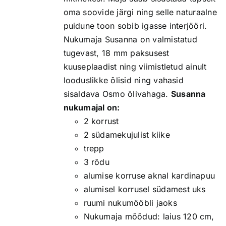
oma soovide järgi ning selle naturaalne
puidune toon sobib igasse interjööri.
Nukumaja Susanna on valmistatud
tugevast, 18 mm paksusest
kuuseplaadist ning viimistletud ainult
looduslikke õlisid ning vahasid
sisaldava Osmo õlivahaga.
Susanna
nukumajal on:
2 korrust
2 südamekujulist kiike
trepp
3 rõdu
alumise korruse aknal kardinapuu
alumisel korrusel südamest uks
ruumi nukumööbli jaoks
Nukumaja mõõdud: laius 120 cm,