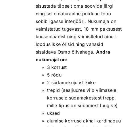
sisustada täpselt oma soovide järgi
ning selle naturaalne puidune toon
sobib igasse interjööri. Nukumaja on
valmistatud tugevast, 18 mm paksusest
kuuseplaadist ning viimistletud ainult
looduslikke õlisid ning vahasid
sisaldava Osmo õlivahaga.
Andra
nukumajal on:
3 korrust
5 rõdu
2 südamekujulist kiike
trepid (sealjuures viib viimasele
korrusele südamekestest trepp,
mille tipus on südamest luugike)
uksed
alumise korruse aknal kardinapuu