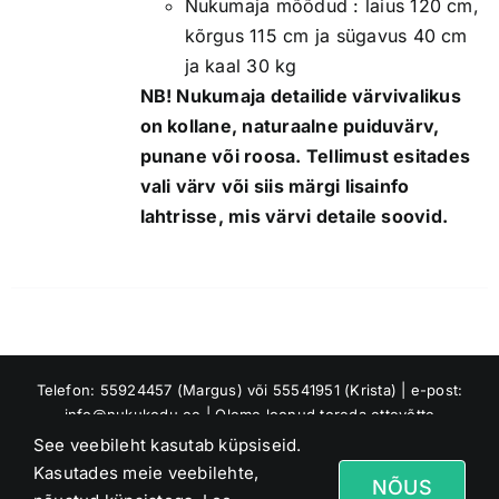
Nukumaja mõõdud : laius 120 cm,
kõrgus 115 cm ja sügavus 40 cm
ja kaal 30 kg
NB! Nukumaja detailide värvivalikus
on kollane, naturaalne puiduvärv,
punane või roosa. Tellimust esitades
vali värv või siis märgi lisainfo
lahtrisse, mis värvi detaile soovid.
Telefon: 55924457 (Margus) või 55541951 (Krista) | e-post:
info@nukukodu.ee | Oleme loonud toreda ettevõtte
Riverland OÜ, mis tuleb meie perekonna nimest Jõesaar :)
See veebileht kasutab küpsiseid.
Asume Raaduvere külas, Jõgeva vallas
Kasutades meie veebilehte,
NÕUS