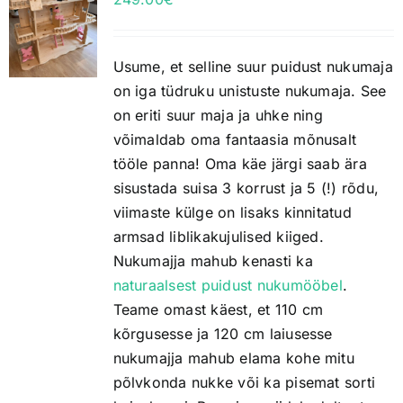
Usume, et selline suur puidust nukumaja
on iga tüdruku unistuste nukumaja. See
on eriti suur maja ja uhke ning
võimaldab oma fantaasia mõnusalt
tööle panna! Oma käe järgi saab ära
sisustada suisa 3 korrust ja 5 (!) rõdu,
viimaste külge on lisaks kinnitatud
armsad liblikakujulised kiiged.
Nukumajja mahub kenasti ka
naturaalsest puidust nukumööbel
.
Teame omast käest, et 110 cm
kõrgusesse ja 120 cm laiusesse
nukumajja mahub elama kohe mitu
põlvkonda nukke või ka pisemat sorti