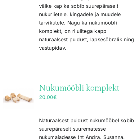
väike kapike sobib suurepäraselt
nukuriietele, kingadele ja muudele
tarvikutele. Nagu ka nukumööbli
komplekt, on riiulitega kapp
naturaalsest puidust, lapsesõbralik ning
vastupidav.
Nukumööbli komplekt
20.00
€
Naturaalsest puidust nukumööbel sobib
suurepäraselt suurematesse
nukumajadesse (nt Andra, Susanna,