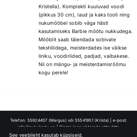
Kristella). Komplekti kuuluvad voodi
(pikkus 30 cm), laud ja kaks tooli ning
nukumööbel sobib väga hästi
kasutamiseks Barbie mõõtu nukkudega.
Mööblit saab täiendada sobivate
tekstiilidega, meisterdades ise väikse
liniku, voodiriided, padjad, vaibakese.
Nii on mängu- ja meisterdamisrõõmu
kogu perele!
Telefon: 55924457 (Margus) või 55541951 (Krista) | e-post:
info@nukukodu.ee | Oleme loonud toreda ettevõtte
Riverland OÜ, mis tuleb meie perekonna nimest Jõesaar :)
See veebileht kasutab küpsiseid.