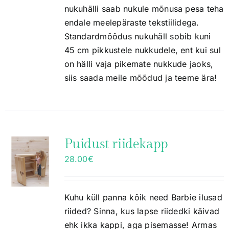
nukuhälli saab nukule mõnusa pesa teha
endale meelepäraste tekstiilidega.
Standardmõõdus nukuhäll sobib kuni
45 cm pikkustele nukkudele, ent kui sul
on hälli vaja pikemate nukkude jaoks,
siis saada meile mõõdud ja teeme ära!
Puidust riidekapp
28.00
€
Kuhu küll panna kõik need Barbie ilusad
riided? Sinna, kus lapse riidedki käivad
ehk ikka kappi, aga pisemasse! Armas