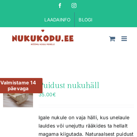
Skip
Facebook
Instagram
to
LAADAINFO
BLOGI
content
Valmistame 14
Puidust nukuhäll
päevaga
35.00
€
Igale nukule on vaja hälli, kus unelaule
lauldes või unejuttu rääkides ta hellalt
magama kiigutada. Naturaalsest puidust