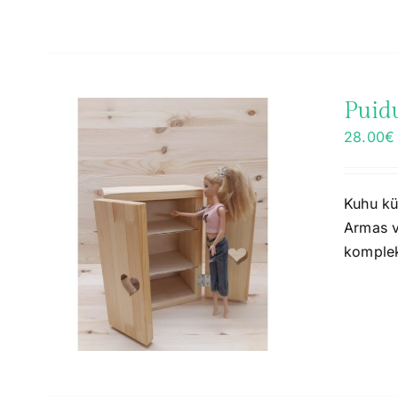
Puidu
28.00
€
Kuhu kü
Armas v
komplek