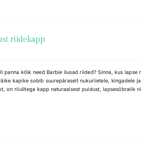
st riidekapp
ll panna kõik need Barbie ilusad riided? Sinna, kus lapse 
äike kapike sobib suurepäraselt nukuriietele, kingadele 
t, on riiulitega kapp naturaalsest puidust, lapsesõbralik n