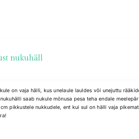
ust nukuhäll
kule on vaja hälli, kus unelaule lauldes või unejuttu rääki
 nukuhälli saab nukule mõnusa pesa teha endale meelepär
 cm pikkustele nukkudele, ent kui sul on hälli vaja pikem
ra!