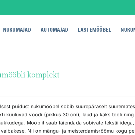
NUKUMAJAD
AUTOMAJAD
LASTEMÖÖBEL
NUKU
mööbli komplekt
lsest puidust nukumööbel sobib suurepäraselt suurematess
ti kuuluvad voodi (pikkus 30 cm), laud ja kaks tooli nin
ukkudega. Mööblit saab täiendada sobivate tekstiilidega, 
 vaibakese. Nii on mängu- ja meisterdamisrõõmu kogu per