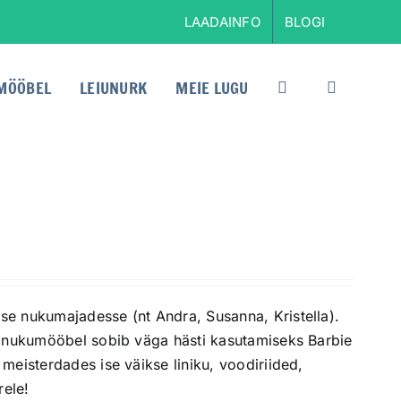
LAADAINFO
BLOGI
MÖÖBEL
LEIUNURK
MEIE LUGU
e nukumajadesse (nt Andra, Susanna, Kristella).
g nukumööbel sobib väga hästi kasutamiseks Barbie
meisterdades ise väikse liniku, voodiriided,
ele!