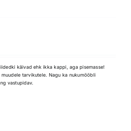
riidedki käivad ehk ikka kappi, aga pisemasse!
ja muudele tarvikutele. Nagu ka nukumööbli
ing vastupidav.