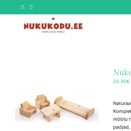
Skip
Facebook
Instagram
to
content
Nuku
20.00
€
Naturaa
Komplek
mõõtu n
padjad,