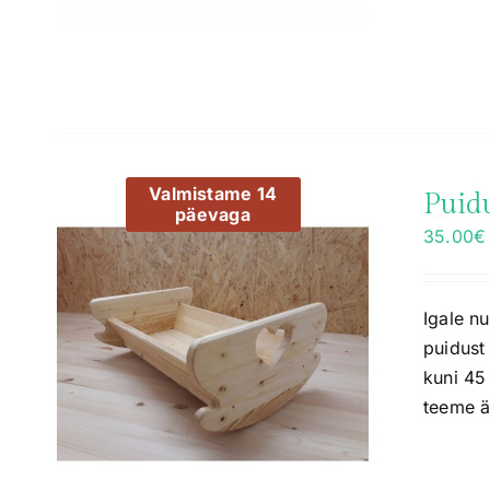
Valmistame 14
Puid
päevaga
35.00
€
Igale nu
puidust
kuni 45
teeme ä