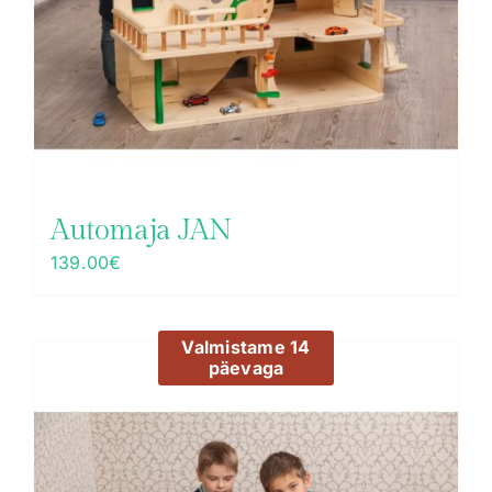
Automaja JAN
139.00
€
Valmistame 14
päevaga