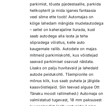
parkimist, tõusta pjedestaalile, parkida
helikopterit ja mida iganes fantaasia
veel silme ette toob! Automajas on
kõige lahedam mängida mudelautodega
– sellel on kaherajaline liurada, kust
saab autodega alla lasta ja teha
sõpradega võistlus, kelle auto
kaugemale rallib. Autodele on majas
mitmeid parkimiskohti, kus võistlejad
saavad parkimisel osavust näidata.
Lisaks on palju huvitavaid ja lahedaid
autode peidukohti. Tšempionile on
mõnus kiik, kus saab puhata ja jälgida
kaasvõistlejaid. Siin teevad alguse Ott
Tänaku moodi rallimehed:) Automaja on
valmistatud tugevast, 18 mm paksusest