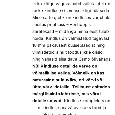
et ka kõige vägevamatel vallutajatel on
raske kindluse sisemusele ligi pääseda.
Mine sa tea, ehk on kindluses varjul üks
imeilus printsess – või hoopis
aaretekast! – mida iga hinna eest tuleb
hoida. Kindlus on valmistatud tugevast,
18 mm paksusest kuuseplaadist ning
viimistletud ainult looduslikke õlisid
ning vahasid sisaldava Osmo õlivahaga.
NB! Kindluse detailide värve on
võimalik ise valida. Võimalik on kas
naturaalne puiduvärv, eri värvi või
ühte värvi detailid. Tellimust esitades
märgi lisainfo lahtrisse, mis värvi
detaile soovid.
Kindluse komplektis on:
kindluse peavärav (kaks torni ja
ülestõstetav uks)