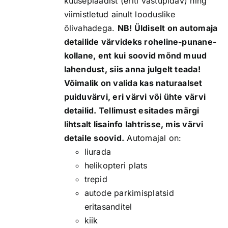
kuuseplaadist (eriti vastupidav) ning
viimistletud ainult looduslike
õlivahadega.
NB! Üldiselt on automaja
detailide värvideks roheline-punane-
kollane, ent kui soovid mõnd muud
lahendust, siis anna julgelt teada!
Võimalik on valida kas naturaalset
puiduvärvi, eri värvi või ühte värvi
detailid. Tellimust esitades märgi
lihtsalt lisainfo lahtrisse, mis värvi
detaile soovid.
Automajal on:
liurada
helikopteri plats
trepid
autode parkimisplatsid
eritasanditel
kiik