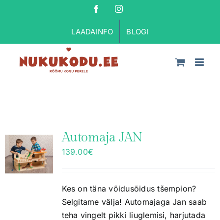
Skip
Facebook
Instagram
to
LAADAINFO
BLOGI
content
Automaja JAN
139.00
€
Kes on täna võidusõidus tšempion?
Selgitame välja! Automajaga Jan saab
teha vingelt pikki liuglemisi, harjutada