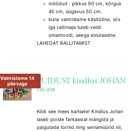
mõõdud : pikkus 90 cm, kõrgus
45 cm, sügavus 50 cm.
kuna valmistame käsitööna, siis
iga rallimaja tuleb veidi
omamoodi, seega ainulaadne.
LAHEDAT RALLITAMIST
Valmistame 14
PUIDUST kindlus JOHAN
päevaga
130.00
€
Kõik see mees kaitsele! Kindlus Johan
laseb poiste fantaasial mängida ja
paigutada tornid ning seinamüürid nii,