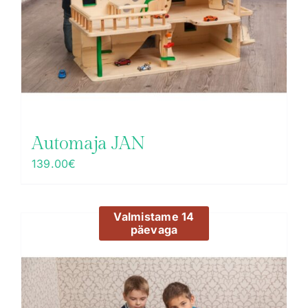
Automaja JAN
139.00
€
Valmistame 14
päevaga