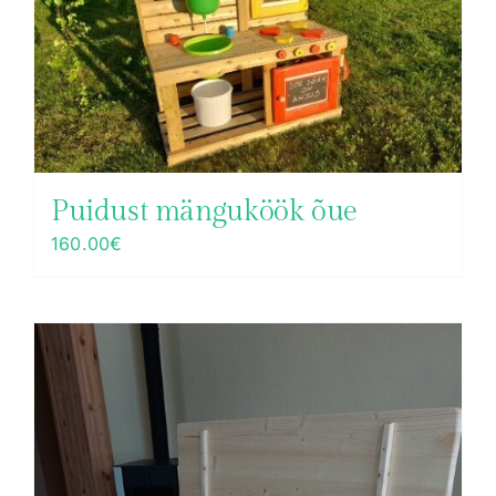
Puidust mänguköök õue
160.00
€