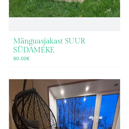
Mänguasjakast SUUR
SÜDAMEKE
90.00
€