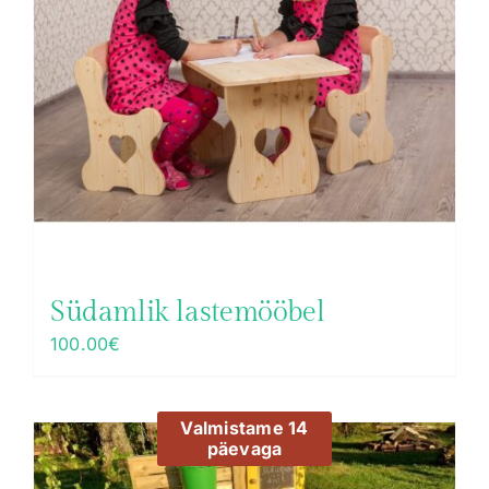
Südamlik lastemööbel
100.00
€
Valmistame 14
päevaga