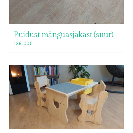
Puidust mänguasjakast (suur)
139.00
€