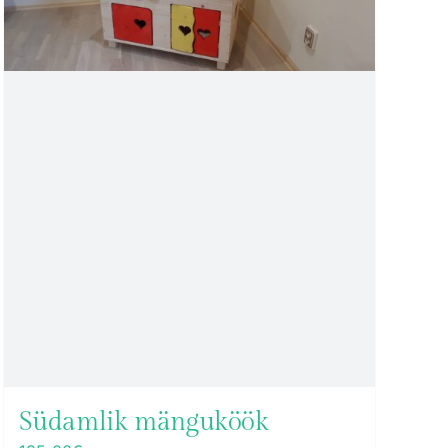
Südamlik mänguköök