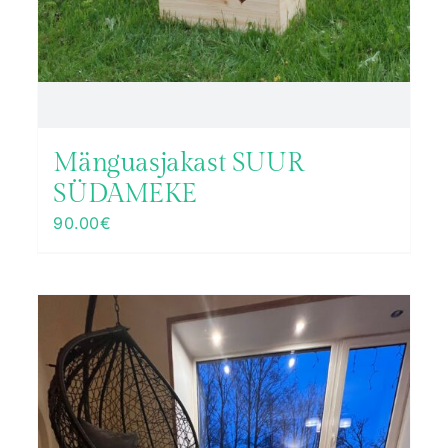
Mänguasjakast SUUR
SÜDAMEKE
90.00
€