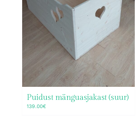
Puidust mänguasjakast (suur)
139.00
€