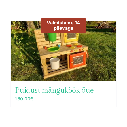
Valmistame 14
päevaga
Puidust mänguköök õue
160.00
€